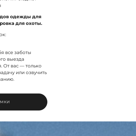
ы
ндов одежды для
ровка для охоты.
ок:
бя все заботы
го выезда
. От вас — только
задачу или озвучить
ванию.
ЕМКИ