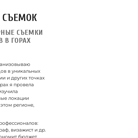
 СЪЕМОК
РНЫЕ СЪЕМКИ
ОВ
В ГОРАХ
рганизовываю
ов в уникальных
и и других точках
орах я провела
изучила
ные локации
этом регионе,
рофессионалов:
аф, визажист и др.
кономит бюджет